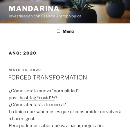
Ir
MANDARINA
al
Investigación con Esencia Antropológica
contenido
Menú
AÑO:
2020
PUBLICADO
MAYO 14, 2020
EN
FORCED TRANSFORMATION
¿Cómo será la nueva “normalidad”
post-
hashtag
#
covid19
?
¿Cómo afectará a tu marca?
Lo único que sabemos es que el consumidor no volverá
a hacer igual.
Pero podemos saber qué va a pasar, mejor aún,