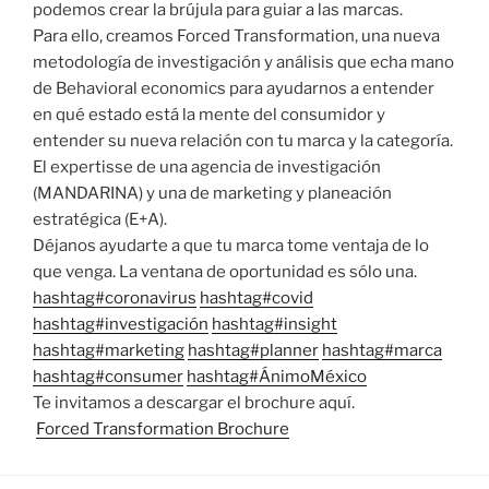
podemos crear la brújula para guiar a las marcas.
Para ello, creamos Forced Transformation, una nueva
metodología de investigación y análisis que echa mano
de Behavioral economics para ayudarnos a entender
en qué estado está la mente del consumidor y
entender su nueva relación con tu marca y la categoría.
El expertisse de una agencia de investigación
(MANDARINA) y una de marketing y planeación
estratégica (E+A).
Déjanos ayudarte a que tu marca tome ventaja de lo
que venga. La ventana de oportunidad es sólo una.
hashtag
#
coronavirus
hashtag
#
covid
hashtag
#
investigación
hashtag
#
insight
hashtag
#
marketing
hashtag
#
planner
hashtag
#
marca
hashtag
#
consumer
hashtag
#
ÁnimoMéxico
Te invitamos a descargar el brochure aquí.
Forced Transformation Brochure