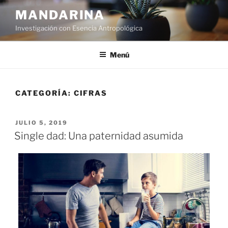
Ir
MANDARINA
al
Investigación con Esencia Antropológica
contenido
Menú
CATEGORÍA:
CIFRAS
PUBLICADO
JULIO 5, 2019
EN
Single dad: Una paternidad asumida